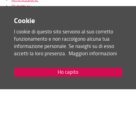
Didattica
Didattica
Tesi
Tesi
Cookie
Links utili
Contatti
Links utili
I cookie di questo sito servono al suo corretto
funzionamento e non raccolgono alcuna tua
Contatti
informazione personale. Se navighi su di esso
Condividi
accetti la loro presenza.
Maggiori informazioni
Ho capito
Mappa del sito
RSS feed
Privacy
Note Legali
Accessibilità e usabilità
Monitoraggio
Area personale