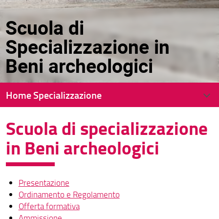
Scuola di
Specializzazione in
Beni archeologici
Home Specializzazione
Scuola di specializzazione
Presentazione
in Beni archeologici
Ordinamento e Regolamento
Offerta formativa
Presentazione
Ordinamento e Regolamento
Ammissione
Offerta formativa
Ammissione