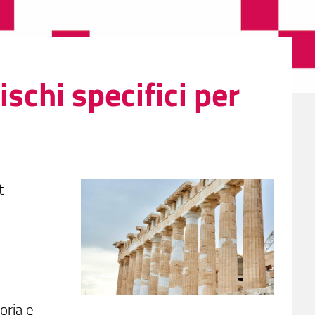
schi specifici per
t
toria e