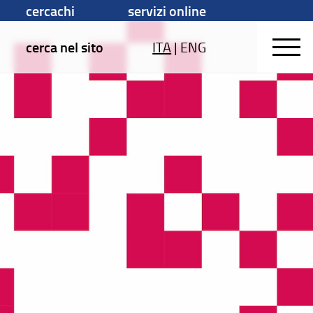
cercachi
servizi online
cerca nel sito
ITA
|
ENG