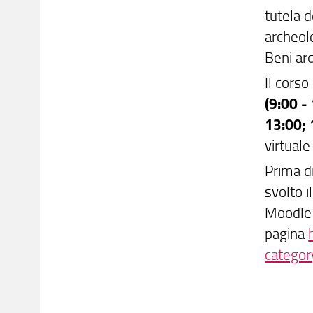
tutela de
archeolo
Beni arc
Il corso
(9:00 -
13:00; 
virtual
Prima di
svolto i
Moodle 
pagina
categor