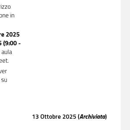
rizzo
one in
re 2025
 (9:00 -
 aula
eet.
aver
 su
Archiviata
13 Ottobre 2025 (
)