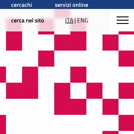
cercachi
servizi online
cerca nel sito
ITA
|
ENG