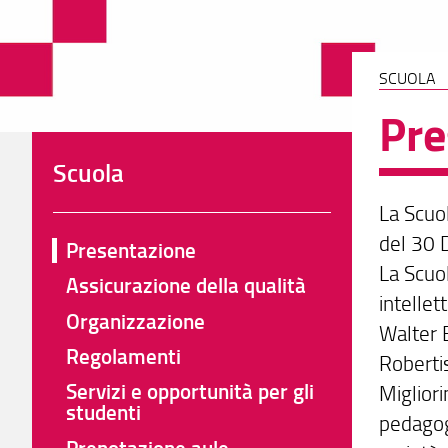
SCUOLA
Pre
Scuola
La Scuo
del 30 D
Presentazione
La Scuol
Assicurazione della qualità
intellet
Organizzazione
Walter 
Regolamenti
Roberti
Servizi e opportunità per gli
Migliori
studenti
pedagog
Prenotazione aule