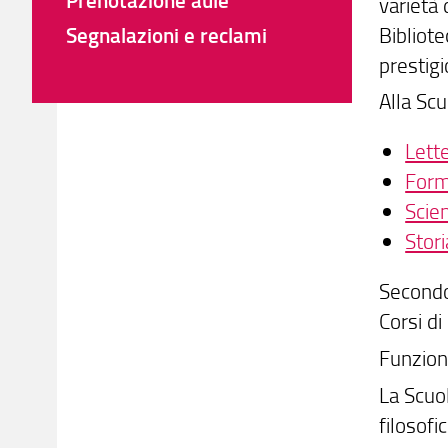
varietà 
Bibliote
Segnalazioni e reclami
prestigi
Alla Scu
Lette
Form
Scien
Stori
Second
Corsi di
Funzion
La Scuo
filosofic