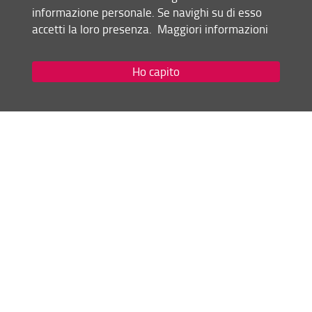
informazione personale. Se navighi su di esso
Mappa del sito
accetti la loro presenza.
Maggiori informazioni
RSS feed
Ho capito
Privacy
Note Legali
Accessibilità e usabilità
Monitoraggio
Area personale
Scuola di Studi Umanistici e della Formazione
© Copyright 2012-2026 Università degli Studi di Firenze UNIFI
P.IVA/Cod.Fis 01279680480