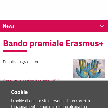
News
Bando premiale Erasmus+
News recenti
Archivio
Pubblicata graduatoria
Consulta la pagina dedicata (URL)
30 Aprile 2026 (
Archiviata
)
Cookie
I cookie di questo sito servono al suo corretto
Condividi
funzionamento e non raccolgono alcuna tua