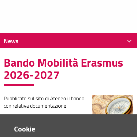
News
Bando Mobilità Erasmus
News recenti
2026-2027
Archivio
Pubblicato sul sito di Ateneo il bando
con relativa documentazione
Consulta la pagina dedicata (URL)
Cookie
14 Gennaio 2026 (
Archiviata
)