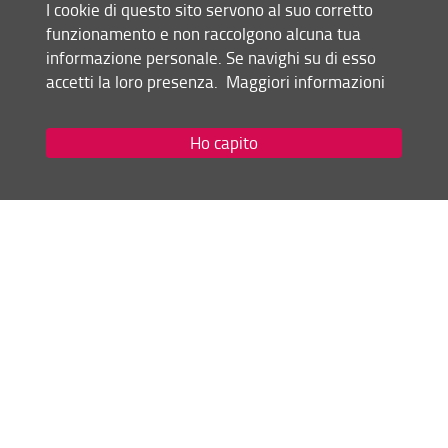
I cookie di questo sito servono al suo corretto
funzionamento e non raccolgono alcuna tua
Condividi
informazione personale. Se navighi su di esso
accetti la loro presenza.
Maggiori informazioni
Mappa del sito
RSS feed
Ho capito
Privacy
Note Legali
Accessibilità e usabilità
Monitoraggio
Area personale
Scuola di Studi Umanistici e della Formazione
© Copyright 2012-2026 Università degli Studi di Firenze UNIFI