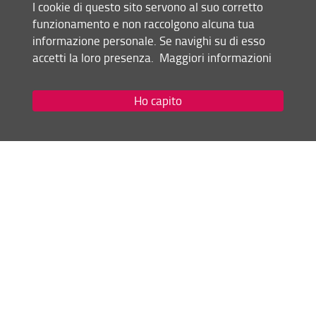
I cookie di questo sito servono al suo corretto
funzionamento e non raccolgono alcuna tua
Condividi
informazione personale. Se navighi su di esso
accetti la loro presenza.
Maggiori informazioni
Mappa del sito
RSS feed
Ho capito
Privacy
Note Legali
Accessibilità e usabilità
Monitoraggio
Area personale
Scuola di Studi Umanistici e della Formazione
© Copyright 2012-2026 Università degli Studi di Firenze UNIFI