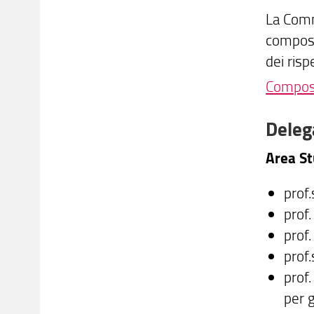
La Comm
compost
dei risp
Composi
Deleg
Area St
prof
prof
prof
prof
prof
per g