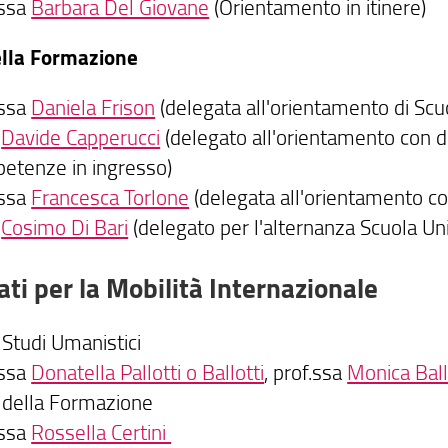
.ssa
Barbara Del Giovane
(Orientamento in itinere)
ella Formazione
.ssa
Daniela Frison
(delegata all'orientamento di Scu
.
Davide Capperucci
(delegato all'orientamento con de
etenze in ingresso)
.ssa
Francesca Torlone
(delegata all'orientamento c
.
Cosimo Di Bari
(delegato per l'alternanza Scuola Uni
ti per la Mobilità Internazionale
 Studi Umanistici
.ssa
Donatella Pallotti o Ballotti
, prof.ssa
Monica Ball
 della Formazione
.ssa
Rossella Certini