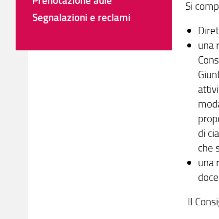
Si comp
Segnalazioni e reclami
Diret
una 
Consi
Giunt
attiv
moda
propo
di ci
che s
una 
docen
Il Consi