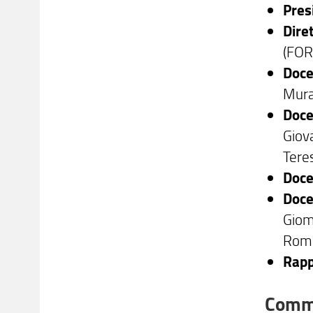
Pres
Dire
(FORL
Doce
Muran
Doce
Giova
Tere
Doce
Doce
Giome
Rome
Rapp
Commi