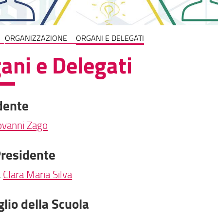
ORGANIZZAZIONE
ORGANI E DELEGATI
ani e Delegati
dente
ovanni Zago
Presidente
a
Clara Maria Silva
lio della Scuola