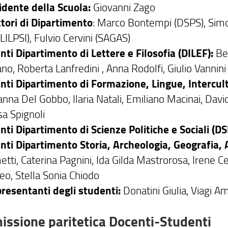
idente della Scuola:
Giovanni Zago
ttori di Dipartimento
: Marco Bontempi (DSPS), Simo
ILPSI), Fulvio Cervini (SAGAS)
nti Dipartimento di Lettere e Filosofia (DILEF):
Be
o, Roberta Lanfredini , Anna Rodolfi, Giulio Vannini
nti Dipartimento di Formazione, Lingue, Intercult
nna Del Gobbo, Ilaria Natali, Emiliano Macinai, Davi
sa Spignoli
nti Dipartimento di Scienze Politiche e Sociali (D
nti Dipartimento Storia, Archeologia, Geografia, 
tti, Caterina Pagnini, Ida Gilda Mastrorosa, Irene Ce
o, Stella Sonia Chiodo
resentanti degli studenti:
Donatini Giulia, Viagi A
ssione paritetica Docenti-Studenti