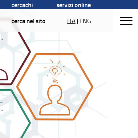
cercachi
servizi online
cerca nel sito
ITA
|
ENG