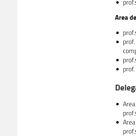
prof
Area d
prof
prof
comp
prof
prof
Delega
Area
prof
Area
prof