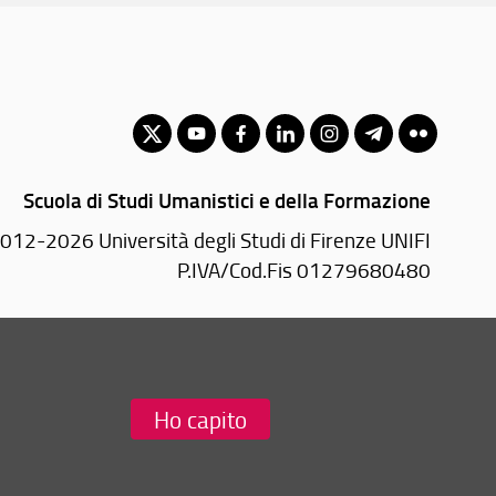
Scuola di Studi Umanistici e della Formazione
012-2026 Università degli Studi di Firenze UNIFI
P.IVA/Cod.Fis 01279680480
Via Laura, 48 - 50121 Firenze (FI)
Tel: +39 055 2756101
Email:
scuola(AT)st-umaform.unifi.it
Ho capito
Redazione Web
i