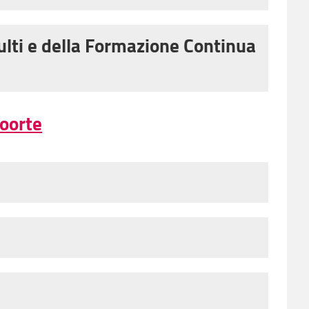
 socio educativi)
,
2008 (Pedagogista
ulti e della Formazione Continua
 socio educativi)
,
 socio educativi)
,
2010 (Pedagogista
,
2009 C97
(
pdf
),
2010 C97
oorte
05 socio-culturale
,
2006 socio
itario
,
2004 socio relazionale
2007 socio relazionale