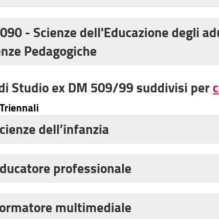
Dirigente scolastico)
,
2008 (Coordinatore servizi
,
090 - Scienze dell'Educazione degli ad
Dirigente scolastico)
,
2009 (Coordinatore servizi
enze Pedagogiche
Dirigente scolastico)
,
2010 (Coordinatore servizi
C95
,
2008 C96
,
2008 C97
,
2009 C96
 di Studio ex DM 509/99 suddivisi per
c
Triennali
cienze dell’infanzia
-2003
,
2004
,
2005
,
2006
,
2007
ducatore professionale
3 socio culturale
,
2004 socio culturale
,
20
ale
,
2007 socio culturale
,
2001/03 socio san
ormatore multimediale
socio relazionale
,
2006 socio relazionale
,