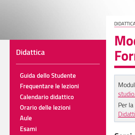
DIDATTIC
Mod
Fo
Didattica
Guida dello Studente
Moduli
Frequentare le lezioni
studio
Calendario didattico
Per la
Orario delle lezioni
Didatt
Aule
Esami