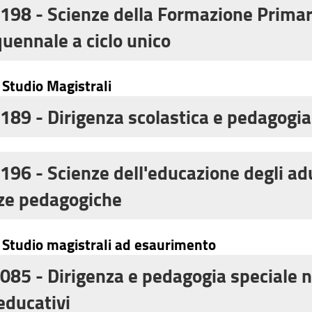
ormatore per lo sviluppo delle risorse umane
198 - Scienze della Formazione Primar
uennale a ciclo unico
,
2024
,
2023
,
2022
,
2021
,
2
i Studio Magistrali
,
2016
,
2015
,
2014
,
201
189 - Dirigenza scolastica e pedagogia 
,
2019
,
2018
,
2017
,
2016
,
2
196 - Scienze dell'educazione degli ad
ze pedagogiche
 LM57
,
2020 LM85
,
2019 LM57
,
201
i Studio magistrali ad esaurimento
2017 LM57
,
2017 LM85
,
2016 LM57
,
2014 LM85
,
2013 LM57
,
2012 LM8
085 - Dirigenza e pedagogia speciale ne
 LM57
educativi