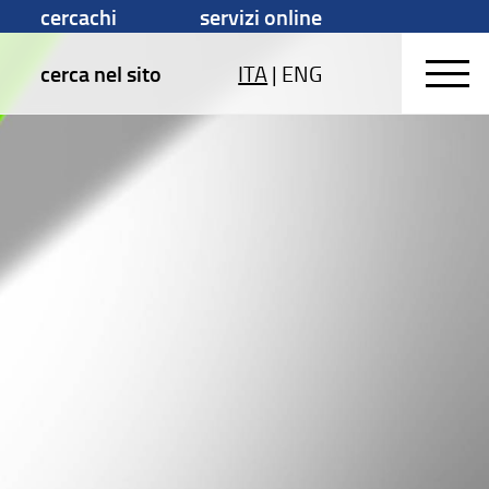
cercachi
servizi online
cerca nel sito
ITA
|
ENG