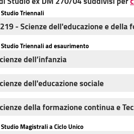
 di Studio ex DM 270/04 suddivisi per
c
i Studio Triennali
219 - Scienze dell'educazione e della 
,
2024
,
2023
, 2022 (
E34
), (
E35
i Studio Triennali ad esaurimento
),2020 (
E34
), (
E35
), (
E36
), 2019 (
E
(
E35
), (
E36
), 2017 (
E34
), (
E35
), (
E
cienze dell’infanzia
 2015 (
E34
), (
E35
), (
E36
)
,
2009
,
2010
,
2011
,
2012
,
2
cienze dell'educazione sociale
ocio-culturale
,
2008 socio-relazionale
,
20
onale
,
2010 socio-culturale
,
2010 socio-rel
cienze della formazione continua e Tec
,
2012
,
2013
,
2014
ormatore per lo sviluppo delle risorse umane
i Studio Magistrali a Ciclo Unico
ormatore per lo sviluppo delle risorse umane