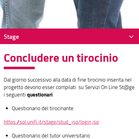
Stage
Concludere un tirocinio
Informazioni generali
Prima di iniziare un tirocinio
Dal giorno successivo alla data di fine tirocinio inserita nel
Iniziare un tirocinio
progetto devono esser compilati su Servizi On Line St@ge
Concludere un tirocinio
questionari
i seguenti
:
Questionario del tirocinante
https://sol.unifi.it/stage/stud_jsp/login.jsp
Questionario del tutor universitario