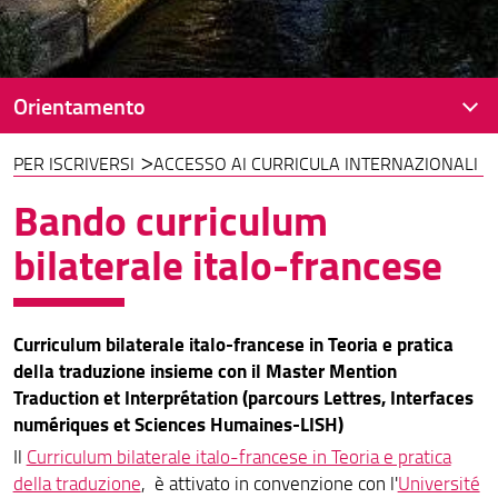
Orientamento
PER ISCRIVERSI
ACCESSO AI CURRICULA INTERNAZIONALI
Presentazione
Bando curriculum
in ingresso
bilaterale italo-francese
in itinere
in uscita
Curriculum bilaterale italo-francese in Teoria e pratica
Per iscriversi
della traduzione insieme con il Master Mention
Traduction et Interprétation (parcours Lettres, Interfaces
Cambiare il percorso formativo
numériques et Sciences Humaines-LISH)
Il
Curriculum bilaterale italo-francese in Teoria e pratica
della traduzione
, è attivato in convenzione con l'
Université