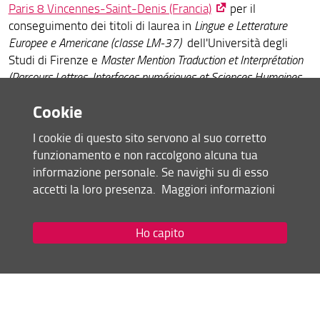
Paris 8 Vincennes-Saint-Denis (Francia)
per il
conseguimento dei titoli di laurea in
Lingue e Letterature
Europee e Americane (classe LM-37)
dell'Università degli
Studi di Firenze e
Master Mention Traduction et Interprétation
(Parcours Lettres, Interfaces numériques et Sciences Humaines-
LISH)
dell’Università Paris 8-Saint-Denis.
Cookie
Coordinatrice a Firenze: prof.ssa
Annick Farina
I cookie di questo sito servono al suo corretto
Coordinatore a Parigi: prof. Daniel Henkel -
funzionamento e non raccolgono alcuna tua
email: daniel.henkel(AT)univ-paris8.fr
informazione personale. Se navighi su di esso
accetti la loro presenza.
Maggiori informazioni
Bando di ammissione A.A. 2026/2027
Bando
- Albo ufficiale nr. 7779/2026, protocollo
Ho capito
nr. 173729 del 13/07/2026
Domanda di valutazione
Nomina della commissione
Elenco ammessi colloquio
Approvazione atti e graduatoria vincitori