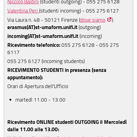
Niccolò Baldini
(studenti outgoing) - 055 275 6128
Mobilità Erasmus : indicazioni per i Docenti
Valentina Peri
(studenti incoming) - 055 275 6127
Erasmus Docenti
Via Laura n. 48 - 50121 Firenze (
dove siamo
)
erasmus(AT)st-umaform.unifi.it
(outgoing)
Incoming students
incoming(AT)st-umaform.unifi.it
(incoming)
Tabelle ECTS
Ricevimento telefonico:
055 275 6128 - 055 275
6117
Opportunità Extra
055 275 6127 (incoming students)
Modulistica
RICEVIMENTO STUDENTI in presenza (senza
appuntamento):
Orari di Apertura dell'Ufficio
martedì 11.00 - 13.00
Ricevimento ONLINE studenti OUTGOING il Mercoledì
dalle 11.00 alle 13.00: