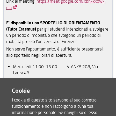
Link al meeting:
https://meet.google.com/xbn-kxow-
nia
E' disponibile uno SPORTELLO DI ORIENTAMENTO
(Tutor Erasmus)
per gli studenti intenzionati a svolgere
un periodo di mobilità o che svolgono un periodo di
mobilità presso l'università di Firenze.
Non serve l'appuntamento
; è sufficiente presentarsi
allo sportello negli orari di apertura:
Mercoledì 11.00-13.00 STANZA 208, Via
Laura 48
tutor.erasmus(AT)st-umaform.unifi.it
email:
Cookie
AVVISO: Sospensione dello Sportello di orientamento
Erasmus+
I cookie di questo sito servono al suo corretto
dal 3 di agosto al 9 di settembre
Si avvisa che
lo
funzionamento e non raccolgono alcuna tua
Sportello di Orientamento Erasmus+ è sospeso.E'
informazione personale. Se navighi su di esso