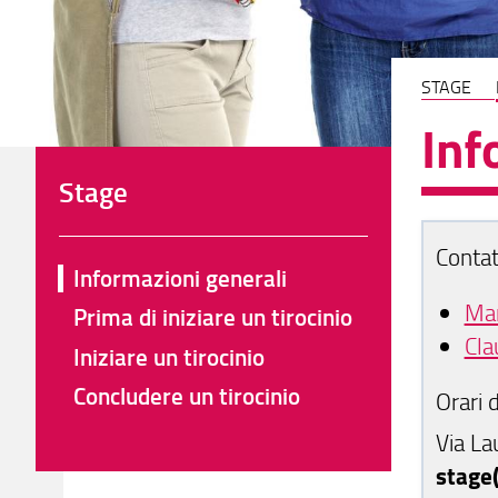
STAGE
Inf
Stage
Contat
Informazioni generali
Mar
Prima di iniziare un tirocinio
Cla
Iniziare un tirocinio
Concludere un tirocinio
Orari 
Via La
stage