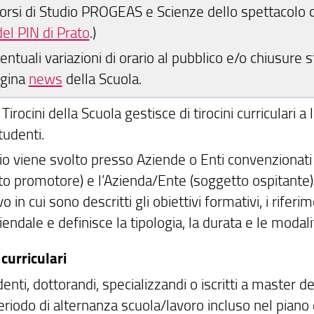
Corsi di Studio PROGEAS e Scienze dello spettacol
el PIN di Prato
.)
entuali variazioni di orario al pubblico e/o chiusure 
agina
news
della Scuola.
o Tirocini della Scuola gestisce di tirocini curriculari
tudenti.
inio viene svolto presso Aziende o Enti convenzionat
to promotore) e l’Azienda/Ente (soggetto ospitante).
o in cui sono descritti gli obiettivi formativi, i riferi
iendale e definisce la tipologia, la durata e le modalit
 curriculari
enti, dottorandi, specializzandi o iscritti a master de
iodo di alternanza scuola/lavoro incluso nel piano di