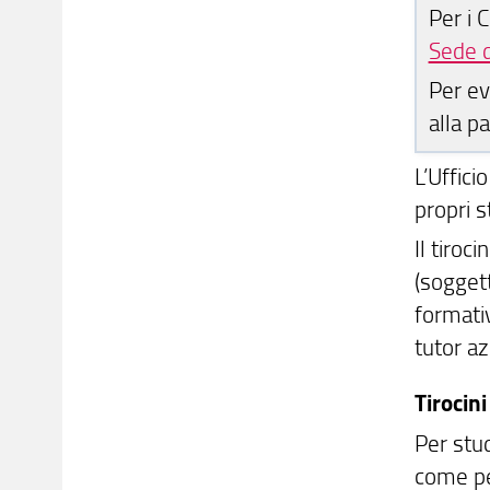
Per i 
Sede d
Per ev
alla p
L’Uffici
propri s
Il tiroc
(sogget
formativ
tutor az
Tirocini
Per stud
come per