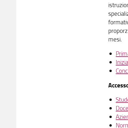
istruzio
speciali
formativ
proporz
mesi.
Prima
Inizi
Conc
Access
Stud
Doce
Azie
Norm