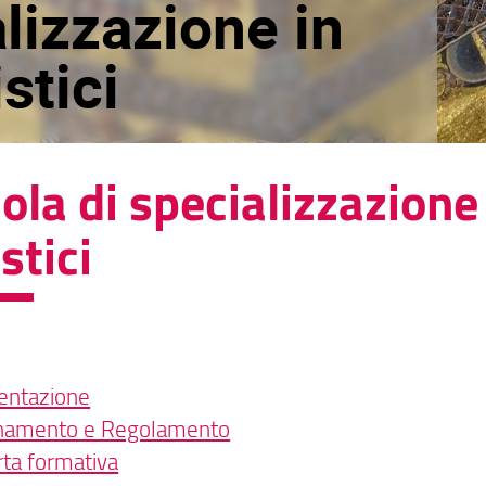
lizzazione in
stici
ola di specializzazione 
stici
entazione
namento e Regolamento
rta formativa