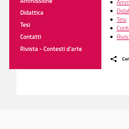
Ammissione
Amm
Didat
Didattica
Tesi
Tesi
Conta
Contatti
Rivis
Rivista - Contesti d'arte
Con