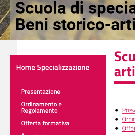
Scuola di specia
Beni storico-arti
Scu
arti
Home Specializzazione
Presentazione
Ordinamento e
Pres
Regolamento
Ordi
Offerta formativa
Offe