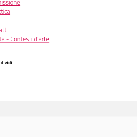
issione
tica
tti
ta - Contesti d'arte
dividi