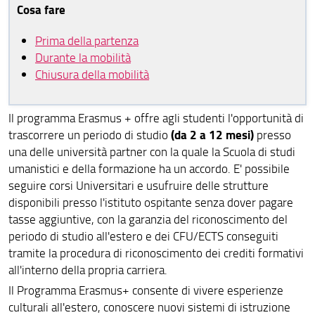
Erasmus + traineeship
Cosa fare
Mobilità Extra Europea
Prima della partenza
Durante la mobilità
Mobilità Erasmus : indicazioni per i Docenti
Chiusura della mobilità
Erasmus Docenti
Incoming students
Il programma Erasmus + offre agli studenti l'opportunità di
(da 2 a 12 mesi)
trascorrere un periodo di studio
presso
Tabelle ECTS
una delle università partner con la quale la Scuola di studi
umanistici e della formazione ha un accordo. E' possibile
Opportunità Extra
seguire corsi Universitari e usufruire delle strutture
disponibili presso l'istituto ospitante senza dover pagare
Modulistica
tasse aggiuntive, con la garanzia del riconoscimento del
periodo di studio all'estero e dei CFU/ECTS conseguiti
tramite la procedura di riconoscimento dei crediti formativi
all'interno della propria carriera.
Il Programma Erasmus+ consente di vivere esperienze
culturali all'estero, conoscere nuovi sistemi di istruzione