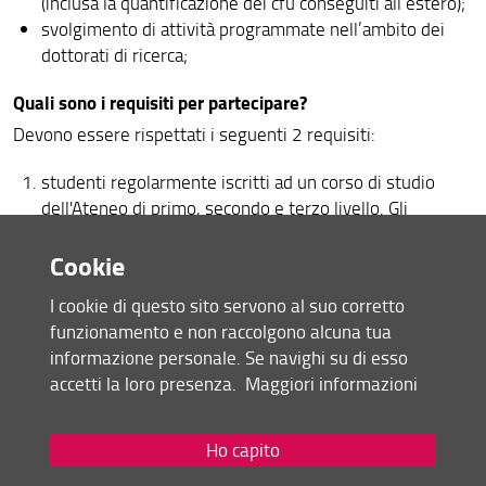
(inclusa la quantificazione dei cfu conseguiti all’estero);
svolgimento di attività programmate nell’ambito dei
dottorati di ricerca;
Quali sono i requisiti per partecipare?
Devono essere rispettati i seguenti 2 requisiti:
studenti regolarmente iscritti ad un corso di studio
dell'Ateneo di primo, secondo e terzo livello. Gli
studenti iscritti ai corsi singoli NON possono
Cookie
partecipare. Gli studenti iscritti in modalità part-time
devono convertire l'iscrizione a full-time prima della
I cookie di questo sito servono al suo corretto
partenza.
funzionamento e non raccolgono alcuna tua
studenti in possesso della conoscenza linguistica
informazione personale. Se navighi su di esso
richiesta dalla/e sede/i indicata/e tra le preferenze
accetti la loro presenza.
Maggiori informazioni
Nota bene: è possibile partecipare la bando durante la
carriera triennale per poi partire durante la carriera
Ho capito
magistrale. E' sufficiente essere iscritti alla magistrale