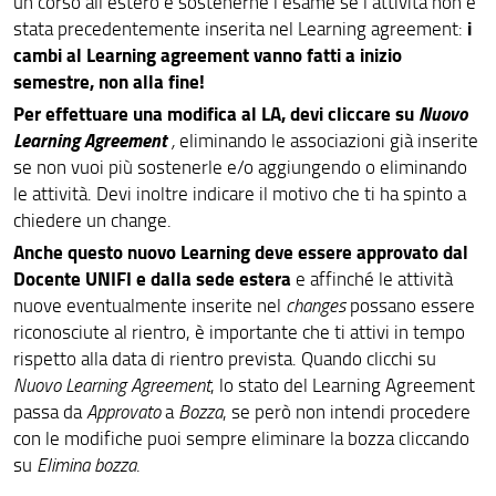
un corso all’estero e sostenerne l’esame se l’attività non è
i
stata precedentemente inserita nel Learning agreement:
cambi al Learning agreement vanno fatti a inizio
semestre, non alla fine!
Per effettuare una modifica al LA, devi cliccare su
Nuovo
Learning Agreement
,
eliminando le associazioni già inserite
se non vuoi più sostenerle e/o aggiungendo o eliminando
le attività. Devi inoltre indicare il motivo che ti ha spinto a
chiedere un change.
Anche questo nuovo Learning deve essere approvato dal
Docente UNIFI e dalla sede estera
e affinché le attività
nuove eventualmente inserite nel
changes
possano essere
riconosciute al rientro, è importante che ti attivi in tempo
rispetto alla data di rientro prevista. Quando clicchi su
Nuovo Learning Agreement
, lo stato del Learning Agreement
passa da
Approvato
a
Bozza
, se però non intendi procedere
con le modifiche puoi sempre eliminare la bozza cliccando
su
Elimina bozza
.