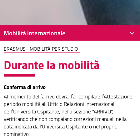
Mobilità internazionale
ERASMUS+ MOBILITÀ PER STUDIO
Servizio Relazioni Internazionali
Durante la mobilità
Mobilità Erasmus: cosa occorre sapere
Erasmus+ Mobilità per Studio
Conferma di arrivo
Erasmus + traineeship
Al momento dell’arrivo dovrai far compilare l’Attestazione
Mobilità Extra Europea
periodo mobilità all’Ufficio Relazioni Internazionali
dell’Università Ospitante, nella sezione "ARRIVO",
Mobilità Erasmus : indicazioni per i Docenti
verificando che non compaiano correzioni manuali nella
data indicata dall'Università Ospitante o nel proprio
Erasmus Docenti
nominativo.