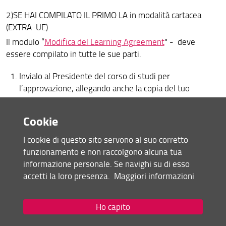
2)SE HAI COMPILATO IL PRIMO LA in modalità cartacea
(EXTRA-UE)
Il modulo “
Modifica del Learning Agreement
" - deve
essere compilato in tutte le sue parti.
Invialo al Presidente del corso di studi per
l’approvazione, allegando anche la copia del tuo
Learning Agreement.
fallo firmare al referente Erasmus dell’università
Cookie
ospitante;
la copia firmata dal Presidente del CdS e dall'università
I cookie di questo sito servono al suo corretto
Ospitante deve essere inviata per email all’ufficio
funzionamento e non raccolgono alcuna tua
Erasmus di Scuola, che provvederà ad apporre la firma
informazione personale. Se navighi su di esso
del Delegato Erasmus di area.
accetti la loro presenza.
Maggiori informazioni
Compila con attenzione l’ultima colonna indicando
Ho capito
chiaramente il codice e il nome dell’esame italiano
corrispondente.