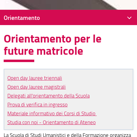
Orientamento
Orientamento per le
Presentazione
future matricole
in ingresso
in itinere
in uscita
Open day lauree triennali
Per iscriversi
Open day lauree magistrali
Delegati all'orientamento della Scuola
Cambiare il percorso formativo
Prova di verifica in ingresso
Materiale informativo dei Corsi di Studio
Studia con noi - Orientamento di Ateneo
La Scuola di Studi Umanistici e della Formazione organizza