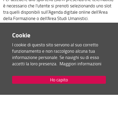
è necessario che l'utente si prenoti selezionando uno slot
tra quelli disponibili sull’Agenda digitale online dell'Area
della Formazione o dell'Area Studi Umanistici.
Se per qualsiasi motivo si è impossibilitati a presentarsi
all’appuntamento è possibile cancellare la prenotazione tramite
Cookie
l’email generata automaticamente al momento della
I cookie di questo sito servono al suo corretto
prenotazione. Accanto alla voce “Parteciperai?” Cliccare No. In
funzionamento e non raccolgono alcuna tua
questo modo lo spazio si libererà e altre persone potranno
informazione personale. Se navighi su di esso
prenotarsi.
accetti la loro presenza.
Maggiori informazioni
Area della Formazione
Ho capito
Si può consultare lo Sportello Orientamento online
prenotando un appuntamento attraverso l'agenda digitale
nei seguenti giorni:
Lunedì14.00 -16.00
Giovedì 14.00-16.00 (con Tutor del CdS L-19)