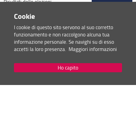
Risultati delle elezioni
Cookie
Consulta la pagina dedicata (URL)
I cookie di questo sito servono al suo corretto
funzionamento e non raccolgono alcuna tua
22 Maggio 2025 (
Archiviata
)
informazione personale. Se navighi su di esso
accetti la loro presenza.
Maggiori informazioni
Condividi
Ho capito
Mappa del sito
RSS feed
Privacy
Note Legali
Accessibilità e usabilità
Monitoraggio
Area personale