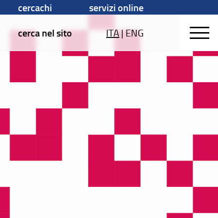
cercachi
servizi online
cerca nel sito
ITA
|
ENG