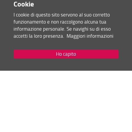
Cookie
Consulta la pagina dedicata (URL)
23 Marzo 2026 (
Archiviata
)
I cookie di questo sito servono al suo corretto
funzionamento e non raccolgono alcuna tua
informazione personale. Se navighi su di esso
Condividi
accetti la loro presenza.
Maggiori informazioni
Mappa del sito
Ho capito
RSS feed
Privacy
Note Legali
Accessibilità e usabilità
Monitoraggio
Area personale