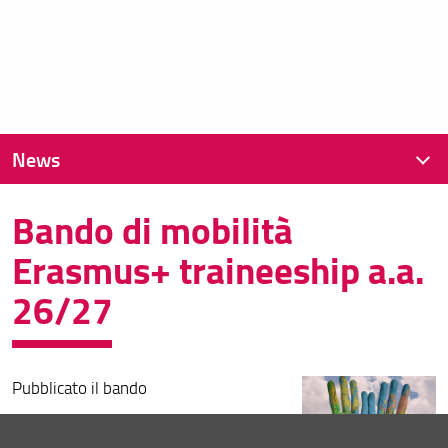
News
Bando di mobilità
News recenti
Erasmus+ traineeship a.a.
Archivio
26/27
Pubblicato il bando