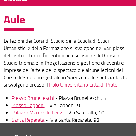
Aule
Guida dello Studente
Frequentare le lezioni
Le lezioni dei Corsi di Studio della Scuola di Studi
Calendario didattico
Umanistici e della Formazione si svolgono nei vari plessi
Orario delle lezioni
del centro storico fiorentino ad esclusione del Corso di
Studio triennale in Progettazione e gestione di eventi e
Aule
imprese dell’arte e dello spettacolo e alcune lezioni del
Corso di Studio magistrale in Scienze dello spettacolo che
Esami
si svolgono presso il
Polo Universitario Città di Prato
.
Piani di studio
Plesso Brunelleschi
- Piazza Brunelleschi, 4
Attività formative interne
Plesso Capponi
- Via Capponi, 9
Palazzo Marucelli-Fenzi
- Via San Gallo, 10
Modulistica
Santa Reparata
- Via Santa Reparata, 93
Aula Battilani - Via Santa Reparata, 27/r
Valutazione della didattica
Plesso Via Laura
- Via Laura, 48