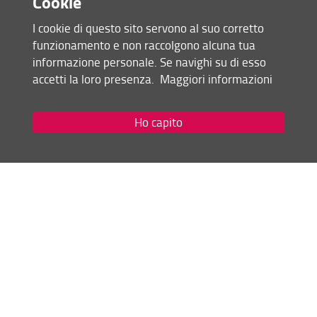
Cookie
Museo di Preistoria - Via dell'Oriuolo, 24
Corsi di formazione sulla sicurezza
I cookie di questo sito servono al suo corretto
Aule di via Alfani - Via Alfani, 56b
Attività didattiche fuori sede
funzionamento e non raccolgono alcuna tua
Santa Maria degli Angeli - Via Giuseppe Giusti, 23
informazione personale. Se navighi su di esso
Cinema Principe - Viale Giacomo Matteotti, 13r
Informazioni per i docenti
accetti la loro presenza.
Maggiori informazioni
Ho capito
Mappa sedi UNIFi
Kairos - orario delle lezioni
Condividi
ultimo aggiornamento
18.09.2023
Mappa del sito