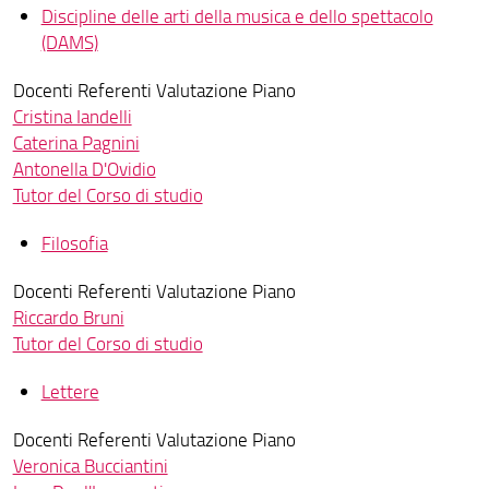
Discipline delle arti della musica e dello spettacolo
Esami
(DAMS)
Piani di studio
Docenti Referenti Valutazione Piano
Cristina Iandelli
Attività formative interne
Caterina Pagnini
Modulistica
Antonella D'Ovidio
Tutor del Corso di studio
Valutazione della didattica
Filosofia
Corsi di formazione sulla sicurezza
Docenti Referenti Valutazione Piano
Attività didattiche fuori sede
Riccardo Bruni
Tutor del Corso di studio
Informazioni per i docenti
Lettere
Docenti Referenti Valutazione Piano
Veronica Bucciantini