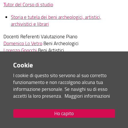
Tutor del Corso di studio
Storia e tutela dei beni archeologici, artistici,
archivistici e librari
Docenti Referenti Valutazione Piano
Domenico Lo Vetro
Beni Archeologici
Lorenzo Gnocchi
Beni Artistici
Laura Giambastiani
Beni Archivistici e Librari
Cookie
Tutor del Corso di studio
I cookie di questo sito servono al suo corretto
Archeologia
funzionamento e non raccolgono alcuna tua
informazione personale. Se navighi su di esso
Docenti Referenti Valutazione Piano
accetti la loro presenza.
Maggiori informazioni
Domenico Lo Vetro
Federico Contardi
Tutor del Corso di studio
Ho capito
Filologia, letteratura e storia dell'antichità