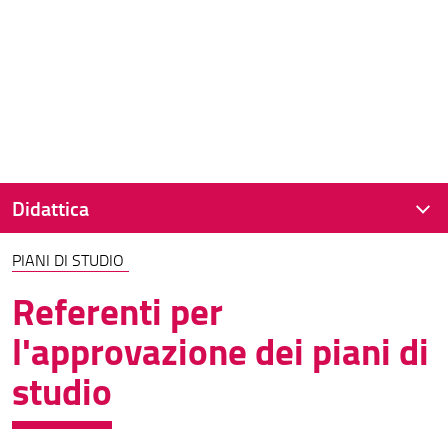
Didattica
PIANI DI STUDIO
Guida dello Studente
Referenti per
Frequentare le lezioni
l'approvazione dei piani di
Calendario didattico
studio
Orario delle lezioni
Aule